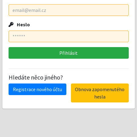
Heslo
Hledáte něco jiného?
Registrace nového účtu
Obnova zapomenutého
hesla