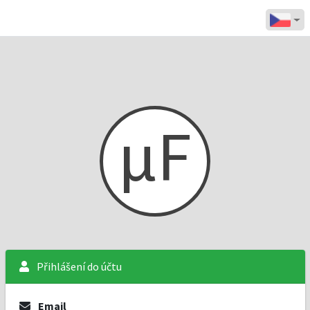
µF
Přihlášení do účtu
Email